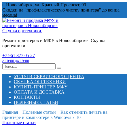
Перейти
г. Новосибирск, ул. Красный Проспект, 99
к
Скидки на "профилактическую чистку принтера" до конца
содержанию
месяца!
Ремонт принтеров и МФУ в Новосибирске | Скупка
оргтехники
+7 961 877 05 27
с 10:00 до 19:00
Search
for:
УСЛУГИ СЕРВИСНОГО ЦЕНТРА
СКУПКА ОРГТЕХНИКИ
КУПИТЬ ПРИНТЕР, МФУ
ОПЛАТА И ДОСТАВКА
КОНТАКТЫ
ПОЛЕЗНЫЕ СТАТЬИ
Главная
Полезные статьи
Как отменить печать на
принтере и компьютере в Windows 7-10
Полезные статьи