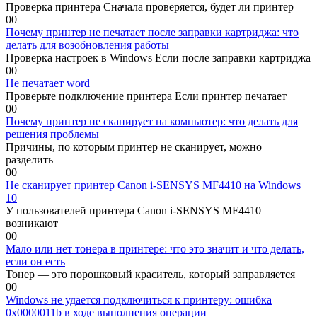
Проверка принтера Сначала проверяется, будет ли принтер
0
0
Почему принтер не печатает после заправки картриджа: что
делать для возобновления работы
Проверка настроек в Windows Если после заправки картриджа
0
0
Не печатает word
Проверьте подключение принтера Если принтер печатает
0
0
Почему принтер не сканирует на компьютер: что делать для
решения проблемы
Причины, по которым принтер не сканирует, можно
разделить
0
0
Не сканирует принтер Canon i-SENSYS MF4410 на Windows
10
У пользователей принтера Canon i-SENSYS MF4410
возникают
0
0
Мало или нет тонера в принтере: что это значит и что делать,
если он есть
Тонер — это порошковый краситель, который заправляется
0
0
Windows не удается подключиться к принтеру: ошибка
0x0000011b в ходе выполнения операции