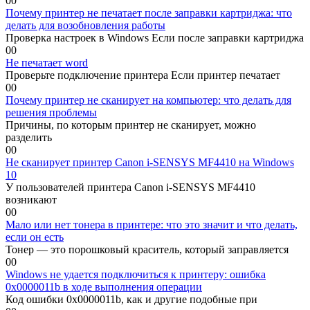
0
0
Почему принтер не печатает после заправки картриджа: что
делать для возобновления работы
Проверка настроек в Windows Если после заправки картриджа
0
0
Не печатает word
Проверьте подключение принтера Если принтер печатает
0
0
Почему принтер не сканирует на компьютер: что делать для
решения проблемы
Причины, по которым принтер не сканирует, можно
разделить
0
0
Не сканирует принтер Canon i-SENSYS MF4410 на Windows
10
У пользователей принтера Canon i-SENSYS MF4410
возникают
0
0
Мало или нет тонера в принтере: что это значит и что делать,
если он есть
Тонер — это порошковый краситель, который заправляется
0
0
Windows не удается подключиться к принтеру: ошибка
0x0000011b в ходе выполнения операции
Код ошибки 0x0000011b, как и другие подобные при