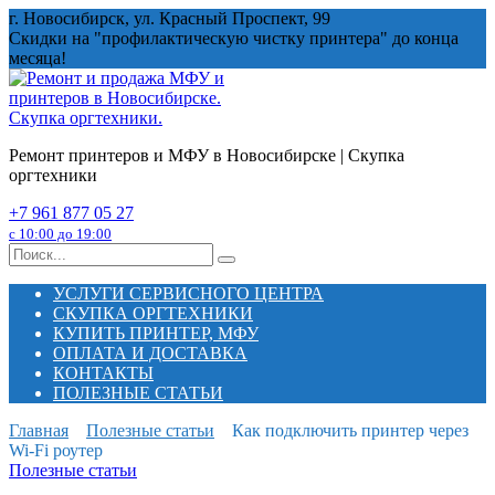
Перейти
г. Новосибирск, ул. Красный Проспект, 99
к
Скидки на "профилактическую чистку принтера" до конца
содержанию
месяца!
Ремонт принтеров и МФУ в Новосибирске | Скупка
оргтехники
+7 961 877 05 27
с 10:00 до 19:00
Search
for:
УСЛУГИ СЕРВИСНОГО ЦЕНТРА
СКУПКА ОРГТЕХНИКИ
КУПИТЬ ПРИНТЕР, МФУ
ОПЛАТА И ДОСТАВКА
КОНТАКТЫ
ПОЛЕЗНЫЕ СТАТЬИ
Главная
Полезные статьи
Как подключить принтер через
Wi-Fi роутер
Полезные статьи