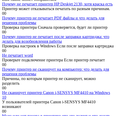
Почему не печатает принтер HP Deskjet 2130, хотя краска есть
Принтер может отказываться печатать по разным причинам.
0
0
Почему принтер не печатает PDF файлы и что делать для
решения проблемы
Проверка принтера Сначала проверяется, будет ли принтер
0
0
Почему принтер не печатает после заправки картриджа: что
делать для возобновления работы
Проверка настроек в Windows Если после заправки картриджа
0
0
Не печатает word
Проверьте подключение принтера Если принтер печатает
0
0
Почему принтер не сканирует на компьютер: что делать для
решения проблемы
Причины, по которым принтер не сканирует, можно
разделить
0
0
Не сканирует принтер Canon i-SENSYS MF4410 на Windows
10
У пользователей принтера Canon i-SENSYS MF4410
возникают
0
0
Мало или нет тонера в принтере: что это значит и что делать,