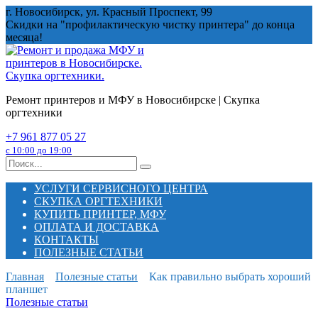
Перейти
г. Новосибирск, ул. Красный Проспект, 99
к
Скидки на "профилактическую чистку принтера" до конца
содержанию
месяца!
Ремонт принтеров и МФУ в Новосибирске | Скупка
оргтехники
+7 961 877 05 27
с 10:00 до 19:00
Search
for:
УСЛУГИ СЕРВИСНОГО ЦЕНТРА
СКУПКА ОРГТЕХНИКИ
КУПИТЬ ПРИНТЕР, МФУ
ОПЛАТА И ДОСТАВКА
КОНТАКТЫ
ПОЛЕЗНЫЕ СТАТЬИ
Главная
Полезные статьи
Как правильно выбрать хороший
планшет
Полезные статьи