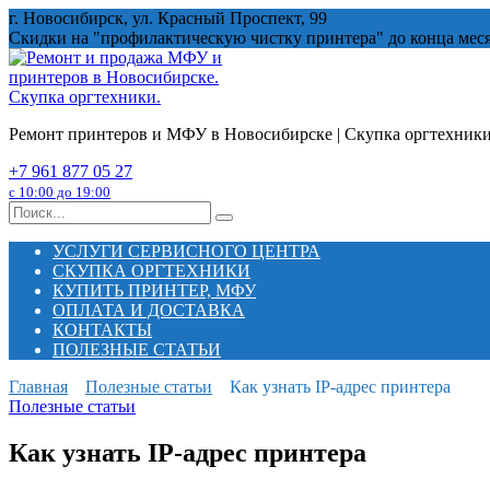
Перейти
г. Новосибирск, ул. Красный Проспект, 99
к
Скидки на "профилактическую чистку принтера" до конца мес
содержанию
Ремонт принтеров и МФУ в Новосибирске | Скупка оргтехник
+7 961 877 05 27
с 10:00 до 19:00
Search
for:
УСЛУГИ СЕРВИСНОГО ЦЕНТРА
СКУПКА ОРГТЕХНИКИ
КУПИТЬ ПРИНТЕР, МФУ
ОПЛАТА И ДОСТАВКА
КОНТАКТЫ
ПОЛЕЗНЫЕ СТАТЬИ
Главная
Полезные статьи
Как узнать IP-адрес принтера
Полезные статьи
Как узнать IP-адрес принтера