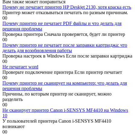
Вам также может понравиться
Почему не печатает принтер HP Deskjet 2130, хотя краска есть
Принтер может отказываться печатать по разным причинам.
0
0
Почему принтер не печатает PDF файлы и что делать для
решения проблемы
Проверка принтера Сначала проверяется, будет ли принтер
0
0
Почему принтер не печатает после заправки картриджа: что
делать для возобновления работы
Проверка настроек в Windows Если после заправки картриджа
0
0
Не печатает word
Проверьте подключение принтера Если принтер печатает
0
0
Почему принтер не сканирует на компьютер: что делать для
решения проблемы
Причины, по которым принтер не сканирует, можно
разделить
0
0
Не сканирует принтер Canon i-SENSYS MF4410 на Windows
10
У пользователей принтера Canon i-SENSYS MF4410
возникают
0
0