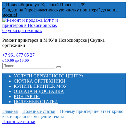
Перейти
г. Новосибирск, ул. Красный Проспект, 99
к
Скидки на "профилактическую чистку принтера" до конца
содержанию
месяца!
Ремонт принтеров и МФУ в Новосибирске | Скупка
оргтехники
+7 961 877 05 27
с 10:00 до 19:00
Search
for:
УСЛУГИ СЕРВИСНОГО ЦЕНТРА
СКУПКА ОРГТЕХНИКИ
КУПИТЬ ПРИНТЕР, МФУ
ОПЛАТА И ДОСТАВКА
КОНТАКТЫ
ПОЛЕЗНЫЕ СТАТЬИ
Главная
Полезные статьи
Почему принтер печатает криво:
как исправить смещение текста
Полезные статьи