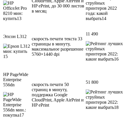
CloudPrint, Apple AirPrint и
HP ePrint, до 30 000 листов
в месяц
11 490
Эпсон L312
скорость печати текста 33
страницы в минуту,
максимальное разрешение
5760×1440 dpi
HP PageWide
Enterprise
51 800
скорость печати 50
556dn
страниц в минуту,
поддержка Google
CloudPrint, Apple AirPrint и
HP ePrint