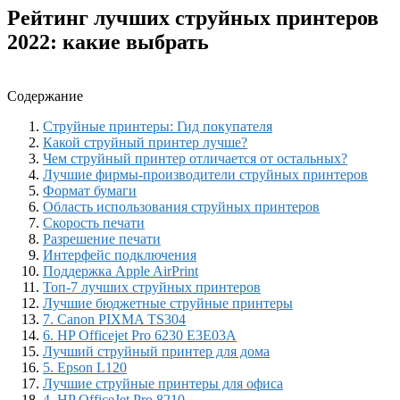
Рейтинг лучших струйных принтеров
2022: какие выбрать
Содержание
Струйные принтеры: Гид покупателя
Какой струйный принтер лучше?
Чем струйный принтер отличается от остальных?
Лучшие фирмы-производители струйных принтеров
Формат бумаги
Область использования струйных принтеров
Скорость печати
Разрешение печати
Интерфейс подключения
Поддержка Apple AirPrint
Топ-7 лучших струйных принтеров
Лучшие бюджетные струйные принтеры
7. Canon PIXMA TS304
6. HP Officejet Pro 6230 E3E03A
Лучший струйный принтер для дома
5. Epson L120
Лучшие струйные принтеры для офиса
4. HP OfficeJet Pro 8210