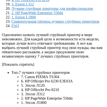
3. Epson L312
Лучшие струйные принтеры для профессионалов
2. HP PageWide Enterprise 556dn
1. Epson L1800
Сравнительная таблица лучших струйных принтеров
FAQ
Однозначно назвать лучший струйный принтер в мире
невозможно. Для каждой цели и возможности есть модели,
которые лучше всего отвечают требованиям. А вот как
выбрать лучший струйный принтер под свои нужды, мы вам
обязательно расскажем, а заодно предложим свою
независимую оценку 7 лучших струйных принтеров.
[Показать спрятать]
Топ-7 лучших струйных принтеров
7. Canon PIXMA TS304
6. HP Officejet Pro 6230 E3E03A
5. Эпсон Л120
4. HP OfficeJet Pro 8210
3. Эпсон Л312
2. HP PageWide Enterprise 556dn
1. Эпсон Л1800