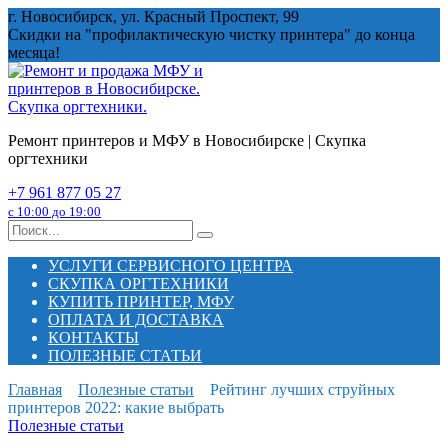
Перейти
г. Новосибирск, ул. Красный Проспект, 99
к
Скидки на "профилактическую чистку принтера" до конца
содержанию
месяца!
Ремонт принтеров и МФУ в Новосибирске | Скупка
оргтехники
+7 961 877 05 27
с 10:00 до 19:00
Search
for:
УСЛУГИ СЕРВИСНОГО ЦЕНТРА
СКУПКА ОРГТЕХНИКИ
КУПИТЬ ПРИНТЕР, МФУ
ОПЛАТА И ДОСТАВКА
КОНТАКТЫ
ПОЛЕЗНЫЕ СТАТЬИ
Главная
Полезные статьи
Рейтинг лучших струйных
принтеров 2022: какие выбрать
Полезные статьи