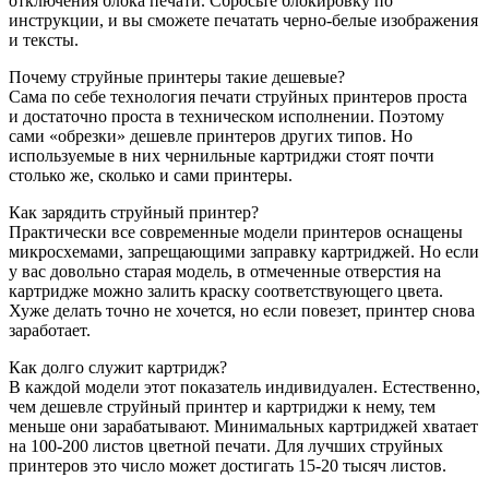
отключения блока печати. Сбросьте блокировку по
инструкции, и вы сможете печатать черно-белые изображения
и тексты.
Почему струйные принтеры такие дешевые?
Сама по себе технология печати струйных принтеров проста
и достаточно проста в техническом исполнении. Поэтому
сами «обрезки» дешевле принтеров других типов. Но
используемые в них чернильные картриджи стоят почти
столько же, сколько и сами принтеры.
Как зарядить струйный принтер?
Практически все современные модели принтеров оснащены
микросхемами, запрещающими заправку картриджей. Но если
у вас довольно старая модель, в отмеченные отверстия на
картридже можно залить краску соответствующего цвета.
Хуже делать точно не хочется, но если повезет, принтер снова
заработает.
Как долго служит картридж?
В каждой модели этот показатель индивидуален. Естественно,
чем дешевле струйный принтер и картриджи к нему, тем
меньше они зарабатывают. Минимальных картриджей хватает
на 100-200 листов цветной печати. Для лучших струйных
принтеров это число может достигать 15-20 тысяч листов.