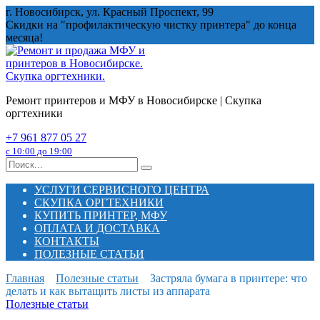
Перейти
г. Новосибирск, ул. Красный Проспект, 99
к
Скидки на "профилактическую чистку принтера" до конца
содержанию
месяца!
Ремонт принтеров и МФУ в Новосибирске | Скупка
оргтехники
+7 961 877 05 27
с 10:00 до 19:00
Search
for:
УСЛУГИ СЕРВИСНОГО ЦЕНТРА
СКУПКА ОРГТЕХНИКИ
КУПИТЬ ПРИНТЕР, МФУ
ОПЛАТА И ДОСТАВКА
КОНТАКТЫ
ПОЛЕЗНЫЕ СТАТЬИ
Главная
Полезные статьи
Застряла бумага в принтере: что
делать и как вытащить листы из аппарата
Полезные статьи