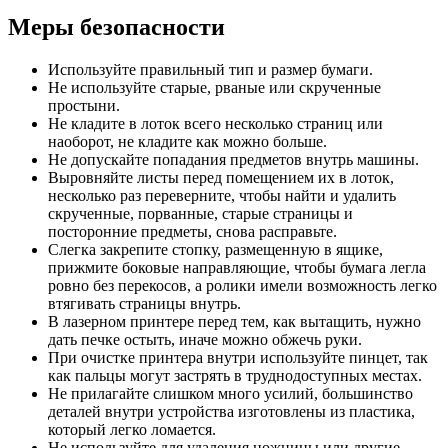
Меры безопасности
Используйте правильный тип и размер бумаги.
Не используйте старые, рваные или скрученные
простыни.
Не кладите в лоток всего несколько страниц или
наоборот, не кладите как можно больше.
Не допускайте попадания предметов внутрь машины.
Выровняйте листы перед помещением их в лоток,
несколько раз переверните, чтобы найти и удалить
скрученные, порванные, старые страницы и
посторонние предметы, снова расправьте.
Слегка закрепите стопку, размещенную в ящике,
прижмите боковые направляющие, чтобы бумага легла
ровно без перекосов, а ролики имели возможность легко
втягивать страницы внутрь.
В лазерном принтере перед тем, как вытащить, нужно
дать печке остыть, иначе можно обжечь руки.
При очистке принтера внутри используйте пинцет, так
как пальцы могут застрять в труднодоступных местах.
Не прилагайте слишком много усилий, большинство
деталей внутри устройства изготовлены из пластика,
который легко ломается.
Не используйте для удаления ножницы или другие