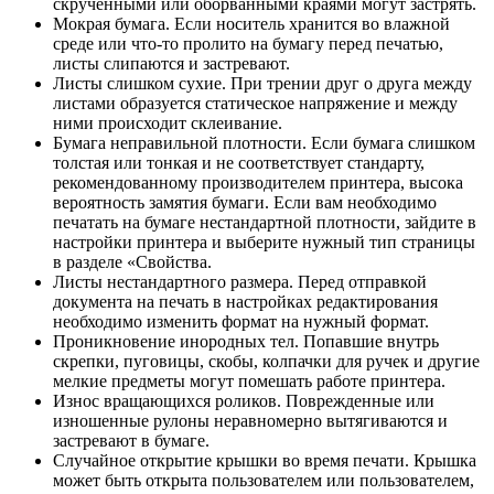
скрученными или оборванными краями могут застрять.
Мокрая бумага. Если носитель хранится во влажной
среде или что-то пролито на бумагу перед печатью,
листы слипаются и застревают.
Листы слишком сухие. При трении друг о друга между
листами образуется статическое напряжение и между
ними происходит склеивание.
Бумага неправильной плотности. Если бумага слишком
толстая или тонкая и не соответствует стандарту,
рекомендованному производителем принтера, высока
вероятность замятия бумаги. Если вам необходимо
печатать на бумаге нестандартной плотности, зайдите в
настройки принтера и выберите нужный тип страницы
в разделе «Свойства.
Листы нестандартного размера. Перед отправкой
документа на печать в настройках редактирования
необходимо изменить формат на нужный формат.
Проникновение инородных тел. Попавшие внутрь
скрепки, пуговицы, скобы, колпачки для ручек и другие
мелкие предметы могут помешать работе принтера.
Износ вращающихся роликов. Поврежденные или
изношенные рулоны неравномерно вытягиваются и
застревают в бумаге.
Случайное открытие крышки во время печати. Крышка
может быть открыта пользователем или пользователем,