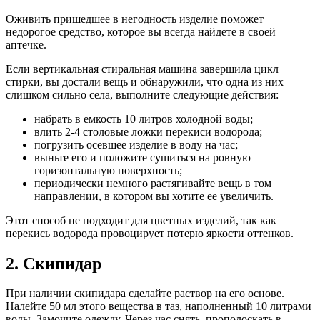
Оживить пришедшее в негодность изделие поможет
недорогое средство, которое вы всегда найдете в своей
аптечке.
Если вертикальная стиральная машина завершила цикл
стирки, вы достали вещь и обнаружили, что одна из них
слишком сильно села, выполните следующие действия:
набрать в емкость 10 литров холодной воды;
влить 2-4 столовые ложки перекиси водорода;
погрузить осевшее изделие в воду на час;
выньте его и положите сушиться на ровную
горизонтальную поверхность;
периодически немного растягивайте вещь в том
направлении, в котором вы хотите ее увеличить.
Этот способ не подходит для цветных изделий, так как
перекись водорода провоцирует потерю яркости оттенков.
2. Скипидар
При наличии скипидара сделайте раствор на его основе.
Налейте 50 мл этого вещества в таз, наполненный 10 литрами
воды. Замочите одежду. Через час снять, прополоскать в