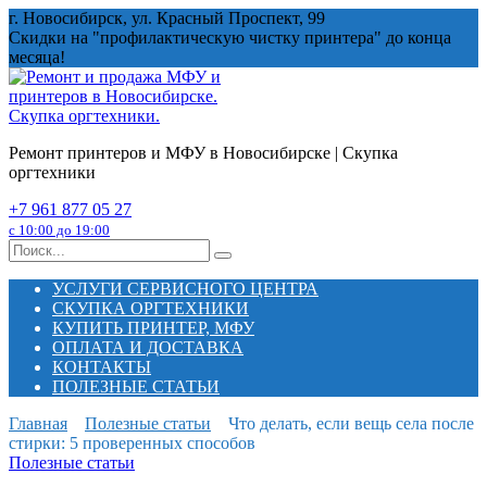
Перейти
г. Новосибирск, ул. Красный Проспект, 99
к
Скидки на "профилактическую чистку принтера" до конца
содержанию
месяца!
Ремонт принтеров и МФУ в Новосибирске | Скупка
оргтехники
+7 961 877 05 27
с 10:00 до 19:00
Search
for:
УСЛУГИ СЕРВИСНОГО ЦЕНТРА
СКУПКА ОРГТЕХНИКИ
КУПИТЬ ПРИНТЕР, МФУ
ОПЛАТА И ДОСТАВКА
КОНТАКТЫ
ПОЛЕЗНЫЕ СТАТЬИ
Главная
Полезные статьи
Что делать, если вещь села после
стирки: 5 проверенных способов
Полезные статьи