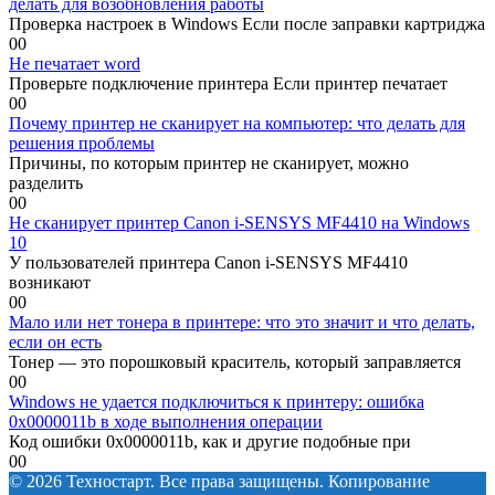
делать для возобновления работы
Проверка настроек в Windows Если после заправки картриджа
0
0
Не печатает word
Проверьте подключение принтера Если принтер печатает
0
0
Почему принтер не сканирует на компьютер: что делать для
решения проблемы
Причины, по которым принтер не сканирует, можно
разделить
0
0
Не сканирует принтер Canon i-SENSYS MF4410 на Windows
10
У пользователей принтера Canon i-SENSYS MF4410
возникают
0
0
Мало или нет тонера в принтере: что это значит и что делать,
если он есть
Тонер — это порошковый краситель, который заправляется
0
0
Windows не удается подключиться к принтеру: ошибка
0x0000011b в ходе выполнения операции
Код ошибки 0x0000011b, как и другие подобные при
0
0
© 2026 Техностарт. Все права защищены. Копирование