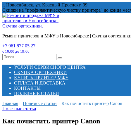
Перейти
г. Новосибирск, ул. Красный Проспект, 99
к
Скидки на "профилактическую чистку принтера" до конца мес
содержанию
Ремонт принтеров и МФУ в Новосибирске | Скупка оргтехник
+7 961 877 05 27
с 10:00 до 19:00
Search
for:
УСЛУГИ СЕРВИСНОГО ЦЕНТРА
СКУПКА ОРГТЕХНИКИ
КУПИТЬ ПРИНТЕР, МФУ
ОПЛАТА И ДОСТАВКА
КОНТАКТЫ
ПОЛЕЗНЫЕ СТАТЬИ
Главная
Полезные статьи
Как почистить принтер Canon
Полезные статьи
Как почистить принтер Canon