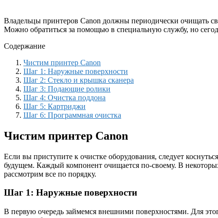
Владельцы принтеров Canon должны периодически очищать свои
Можно обратиться за помощью в специальную службу, но сегод
Содержание
Чистим принтер Canon
Шаг 1: Наружные поверхности
Шаг 2: Стекло и крышка сканера
Шаг 3: Подающие ролики
Шаг 4: Очистка поддона
Шаг 5: Картриджи
Шаг 6: Программная очистка
Чистим принтер Canon
Если вы приступите к очистке оборудования, следует коснуть
будущем. Каждый компонент очищается по-своему. В некоторы
рассмотрим все по порядку.
Шаг 1: Наружные поверхности
В первую очередь займемся внешними поверхностями. Для этог