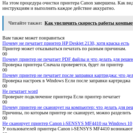
На этом процедура очистки принтера Canon завершена. Как вид
инструкциям и выполнять каждое действие аккуратно.
Читайте также:
Как увеличить скорость работы компью
Вам также может понравиться
Почему не печатает принтер HP Deskjet 2130, хотя краска есть
Принтер может отказываться печатать по разным причинам.
0
0
Почему принтер не печатает PDF файлы и что делать для реше
Проверка принтера Сначала проверяется, будет ли принтер
0
0
Почему принтер не печатает после заправки картриджа: что де
Проверка настроек в Windows Если после заправки картриджа
0
0
Не печатает word
Проверьте подключение принтера Если принтер печатает
0
0
Почему принтер не сканирует на компьютер: что делать для р
Причины, по которым принтер не сканирует, можно разделить
0
0
Не сканирует принтер Canon i-SENSYS MF4410 на Windows 10
У пользователей принтера Canon i-SENSYS MF4410 возникают