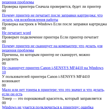
решения проблемы
Проверка принтера Сначала проверяется, будет ли принтер
0
0
Почему принтер не печатает после заправки картриджа: что
делать для возобновления работы
Проверка настроек в Windows Если после заправки картриджа
0
0
Не печатает word
Проверьте подключение принтера Если принтер печатает
0
0
Почему принтер не сканирует на компьютер: что делать для
решения проблемы
Причины, по которым принтер не сканирует, можно
разделить
0
0
Не сканирует принтер Canon i-SENSYS MF4410 на Windows
10
У пользователей принтера Canon i-SENSYS MF4410
возникают
0
0
Мало или нет тонера в принтере: что это значит и что делать,
если он есть
Тонер — это порошковый краситель, который заправляется
0
0
Windows не удается подключиться к принтеру: ошибка