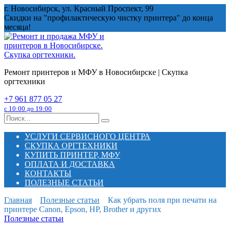
Перейти
г. Новосибирск, ул. Красный Проспект, 99
к
Скидки на "профилактическую чистку принтера" до конца
содержанию
месяца!
Ремонт принтеров и МФУ в Новосибирске | Скупка
оргтехники
+7 961 877 05 27
с 10:00 до 19:00
Search
for:
УСЛУГИ СЕРВИСНОГО ЦЕНТРА
СКУПКА ОРГТЕХНИКИ
КУПИТЬ ПРИНТЕР, МФУ
ОПЛАТА И ДОСТАВКА
КОНТАКТЫ
ПОЛЕЗНЫЕ СТАТЬИ
Главная
Полезные статьи
Как убрать поля при печати на
принтере Canon, Epson, HP, Brother и других
Полезные статьи