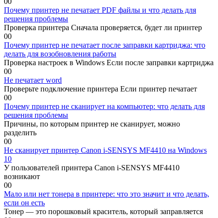
0
0
Почему принтер не печатает PDF файлы и что делать для
решения проблемы
Проверка принтера Сначала проверяется, будет ли принтер
0
0
Почему принтер не печатает после заправки картриджа: что
делать для возобновления работы
Проверка настроек в Windows Если после заправки картриджа
0
0
Не печатает word
Проверьте подключение принтера Если принтер печатает
0
0
Почему принтер не сканирует на компьютер: что делать для
решения проблемы
Причины, по которым принтер не сканирует, можно
разделить
0
0
Не сканирует принтер Canon i-SENSYS MF4410 на Windows
10
У пользователей принтера Canon i-SENSYS MF4410
возникают
0
0
Мало или нет тонера в принтере: что это значит и что делать,
если он есть
Тонер — это порошковый краситель, который заправляется