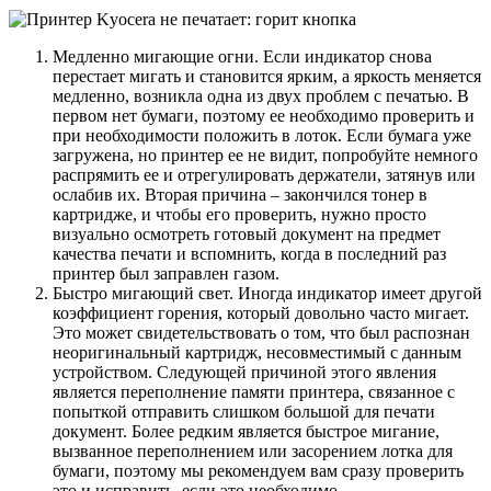
Медленно мигающие огни. Если индикатор снова
перестает мигать и становится ярким, а яркость меняется
медленно, возникла одна из двух проблем с печатью. В
первом нет бумаги, поэтому ее необходимо проверить и
при необходимости положить в лоток. Если бумага уже
загружена, но принтер ее не видит, попробуйте немного
распрямить ее и отрегулировать держатели, затянув или
ослабив их. Вторая причина – закончился тонер в
картридже, и чтобы его проверить, нужно просто
визуально осмотреть готовый документ на предмет
качества печати и вспомнить, когда в последний раз
принтер был заправлен газом.
Быстро мигающий свет. Иногда индикатор имеет другой
коэффициент горения, который довольно часто мигает.
Это может свидетельствовать о том, что был распознан
неоригинальный картридж, несовместимый с данным
устройством. Следующей причиной этого явления
является переполнение памяти принтера, связанное с
попыткой отправить слишком большой для печати
документ. Более редким является быстрое мигание,
вызванное переполнением или засорением лотка для
бумаги, поэтому мы рекомендуем вам сразу проверить
это и исправить, если это необходимо.