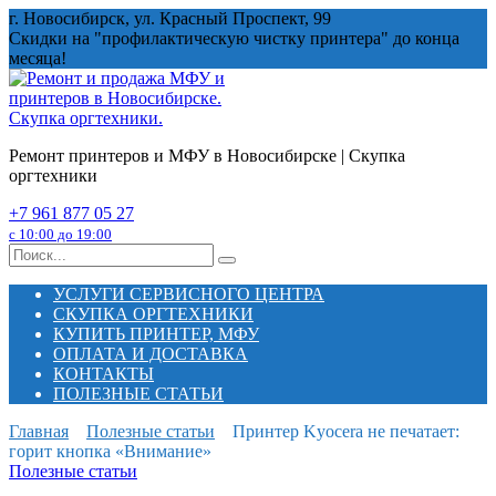
Перейти
г. Новосибирск, ул. Красный Проспект, 99
к
Скидки на "профилактическую чистку принтера" до конца
содержанию
месяца!
Ремонт принтеров и МФУ в Новосибирске | Скупка
оргтехники
+7 961 877 05 27
с 10:00 до 19:00
Search
for:
УСЛУГИ СЕРВИСНОГО ЦЕНТРА
СКУПКА ОРГТЕХНИКИ
КУПИТЬ ПРИНТЕР, МФУ
ОПЛАТА И ДОСТАВКА
КОНТАКТЫ
ПОЛЕЗНЫЕ СТАТЬИ
Главная
Полезные статьи
Принтер Kyocera не печатает:
горит кнопка «Внимание»
Полезные статьи