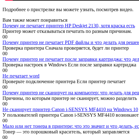
Подробнее о пристрелке вы можете узнать, посмотрев видео.
Вам также может понравиться
Почему не печатает принтер HP Deskjet 2130, хотя краска есть
Принтер может отказываться печатать по разным причинам.
0
0
Почему принтер не печатает PDF файлы и что делать для реше
Проверка принтера Сначала проверяется, будет ли принтер
0
0
Почему принтер не печатает после заправки картриджа: что де
Проверка настроек в Windows Если после заправки картриджа
0
0
Не печатает word
Проверьте подключение принтера Если принтер печатает
0
0
Почему принтер не сканирует на компьютер: что делать для р
Причины, по которым принтер не сканирует, можно разделить
0
0
Не сканирует принтер Canon i-SENSYS MF4410 на Windows 10
У пользователей принтера Canon i-SENSYS MF4410 возникают
0
0
Мало или нет тонера в принтере: что это значит и что делать, е
Тонер — это порошковый краситель, который заправляется
0
0