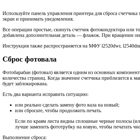
Используйте панель управления принтера для сброса счетчика т
экран и принимать уведомления.
Все операции простые, скинуть счетчик фотокондуктора или то
добавлена ​​дополнительная деталь — флажок. При вращении он
Инструкция также распространяется на МФУ l2520dwr, l2540dnr,
Сброс фотовала
Фотобарабан (фотовал) является одним из основных компоненто
количества страниц. Когда значение счетчика приблизится к м
будет заблокирована.
Есть два варианта исправить ситуацию:
или реально сделать замену фото вала на новый;
или сбросьте, чтобы продолжить печать.
Если по краям листа видны сплошные черные полосы (или
лучше заменить фототрубку на новую, чтобы печатать чис
Выполнение сброса: