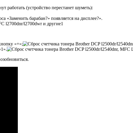
ут работать (устройство перестанет шуметь):
са «Заменить барабан?» появляется на дисплее?».
кнопку «+»;
«1».
возобновиться.