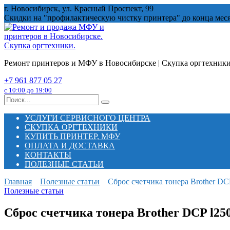
Перейти
г. Новосибирск, ул. Красный Проспект, 99
к
Скидки на "профилактическую чистку принтера" до конца мес
содержанию
Ремонт принтеров и МФУ в Новосибирске | Скупка оргтехник
+7 961 877 05 27
с 10:00 до 19:00
Search
for:
УСЛУГИ СЕРВИСНОГО ЦЕНТРА
СКУПКА ОРГТЕХНИКИ
КУПИТЬ ПРИНТЕР, МФУ
ОПЛАТА И ДОСТАВКА
КОНТАКТЫ
ПОЛЕЗНЫЕ СТАТЬИ
Главная
Полезные статьи
Сброс счетчика тонера Brother DCP
Полезные статьи
Сброс счетчика тонера Brother DCP l250