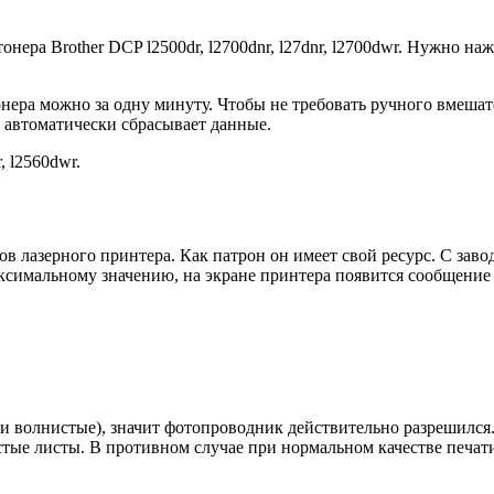
онера Brother DCP l2500dr, l2700dnr, l27dnr, l2700dwr. Нужно 
нера можно за одну минуту. Чтобы не требовать ручного вмешат
 автоматически сбрасывает данные.
 l2560dwr.
в лазерного принтера. Как патрон он имеет свой ресурс. С заво
аксимальному значению, на экране принтера появится сообщение
 волнистые), значит фотопроводник действительно разрешился.
тые листы. В противном случае при нормальном качестве печати