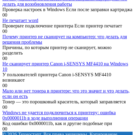
делать для возобновления работы
Проверка настроек в Windows Если после заправки картриджа
0
0
Не печатает word
Проверьте подключение принтера Если принтер печатает
0
0
Почему принтер не сканирует на компьютер: что делать для
решения проблемы
Причины, по которым принтер не сканирует, можно
разделить
0
0
Не сканирует принтер Canon i-SENSYS MF4410 на Windows
10
У пользователей принтера Canon i-SENSYS MF4410
возникают
0
0
Мало или нет тонера в принтере: что это значит и что делать,
если он есть
Тонер — это порошковый краситель, который заправляется
0
0
Windows не удается подключиться к принтеру: ошибка
0x0000011b в ходе выполнения операции
Код ошибки 0x0000011b, как и другие подобные при
0
0
© 2026 Техностарт. Все права защищены. Копирование