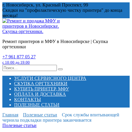
Перейти
г. Новосибирск, ул. Красный Проспект, 99
к
Скидки на "профилактическую чистку принтера" до конца
содержанию
месяца!
Ремонт принтеров и МФУ в Новосибирске | Скупка
оргтехники
+7 961 877 05 27
с 10:00 до 19:00
Search
for:
УСЛУГИ СЕРВИСНОГО ЦЕНТРА
СКУПКА ОРГТЕХНИКИ
КУПИТЬ ПРИНТЕР, МФУ
ОПЛАТА И ДОСТАВКА
КОНТАКТЫ
ПОЛЕЗНЫЕ СТАТЬИ
Главная
Полезные статьи
Срок службы впитывающей
чернила подкладки принтера заканчивается
Полезные статьи